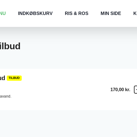
NU
INDKØBSKURV
RIS & ROS
MIN SIDE
K
ilbud
ud
TILBUD
170,00 kr.
davand.