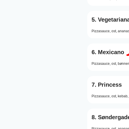
5.
Vegetarian
Pizzasauce,
ost,
ananas
6.
Mexicano
Pizzasauce,
ost,
bønner
7.
Princess
Pizzasauce,
ost,
kebab,
8.
Søndergad
Pizzasauce,
ost,
ananas