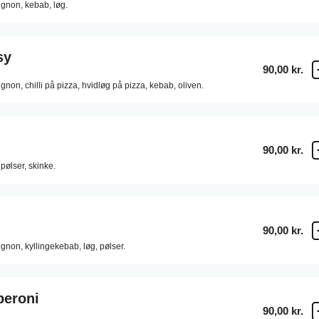
gnon,
kebab,
løg.
sy
90,00 kr.
gnon,
chilli på pizza,
hvidløg på pizza,
kebab,
oliven.
90,00 kr.
pølser,
skinke.
90,00 kr.
gnon,
kyllingekebab,
løg,
pølser.
peroni
90,00 kr.