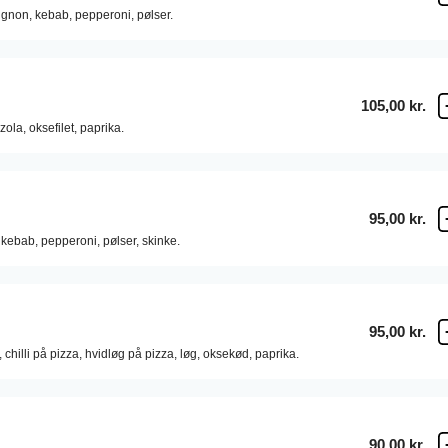
gnon,
kebab,
pepperoni,
pølser.
105,00 kr.
zola,
oksefilet,
paprika.
95,00 kr.
kebab,
pepperoni,
pølser,
skinke.
95,00 kr.
,
chilli på pizza,
hvidløg på pizza,
løg,
oksekød,
paprika.
90,00 kr.