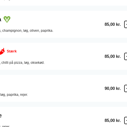
a
85,00 kr.
,
champignon,
løg,
oliven,
paprika.
Stærk
85,00 kr.
,
chilli på pizza,
løg,
oksekød.
90,00 kr.
løg,
paprika,
rejer.
e
85,00 kr.
,
rejer.