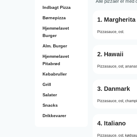
Alle pizzaer er med
Indbagt Pizza
Børnepizza
1.
Margherita
Hjemmelavet
Pizzasauce,
ost.
Burger
Alm. Burger
2.
Hawaii
Hjemmelavet
Pitabrød
Pizzasauce,
ost,
ananas
Kebabruller
Grill
3.
Danmark
Salater
Pizzasauce,
ost,
champi
Snacks
Drikkevarer
4.
Italiano
Pizzasauce,
ost,
kødsau