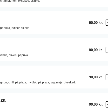
champignon,
oksekød,
skinke.
90,00 kr.
paprika,
pølser,
skinke.
90,00 kr.
sekød,
oliven,
paprika.
90,00 kr.
gnon,
chilli på pizza,
hvidløg på pizza,
løg,
majs,
oksekød.
zza
90,00 kr.